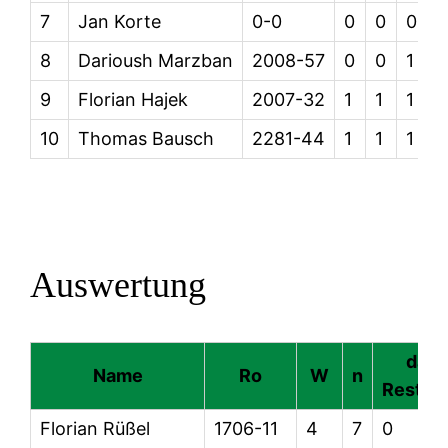
7
Jan Korte
0-0
0
0
0
8
Darioush Marzban
2008-57
0
0
1
9
Florian Hajek
2007-32
1
1
1
1
10
Thomas Bausch
2281-44
1
1
1
1
Auswertung
dav
Name
Ro
W
n
Restpar
Florian Rüßel
1706-11
4
7
0