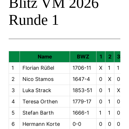
Blitz VM 2026
Runde 1
Name
BWZ
1
2
3
1
Florian Rüßel
1706-11
X
1
1
1
2
Nico Stamos
1647-4
0
X
0
3
Luka Strack
1853-51
0
1
X
1
4
Teresa Orthen
1779-17
0
1
0
5
Stefan Barth
1666-1
1
1
0
6
Hermann Korte
0-0
0
0
0