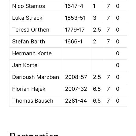
Nico Stamos
1647-4
1
7
0
Luka Strack
1853-51
3
7
0
Teresa Orthen
1779-17
2.5
7
0
Stefan Barth
1666-1
2
7
0
Hermann Korte
0
Jan Korte
0
Darioush Marzban
2008-57
2.5
7
0
Florian Hajek
2007-32
6.5
7
0
Thomas Bausch
2281-44
6.5
7
0