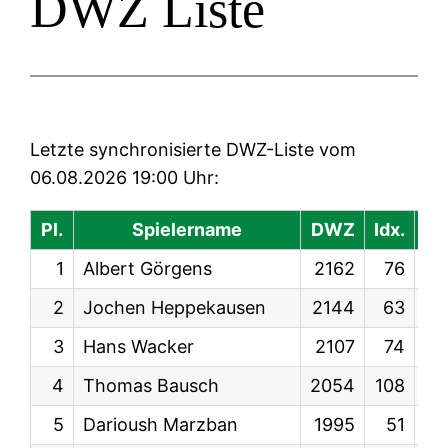
DWZ Liste
Letzte synchronisierte DWZ-Liste vom
06.08.2026 19:00 Uhr:
Pl.
Spielername
DWZ
Idx.
Le
1
Albert Görgens
2162
76
KW
2
Jochen Heppekausen
2144
63
KW
3
Hans Wacker
2107
74
KW
4
Thomas Bausch
2054
108
KW
5
Darioush Marzban
1995
51
KW