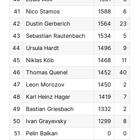
41
Nico Stamos
1588
6
KW
42
Dustin Gerberich
1564
23
KW
43
Sebastian Rautenbach
1534
5
KW
44
Ursula Hardt
1496
9
KW
45
Niklas Köb
1468
11
KW
46
Thomas Quenel
1452
40
KW
47
Leon Morozov
1450
2
KW
48
Karl Heinz Hager
1419
7
KW
49
Bastian Griesbach
1332
2
KW
50
Ivan Grayevsky
1299
8
KW
51
Pelin Balkan
0
0