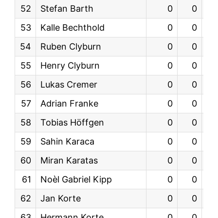
52
Stefan Barth
0
0
KW
53
Kalle Bechthold
0
0
54
Ruben Clyburn
0
0
KW
55
Henry Clyburn
0
0
KW
56
Lukas Cremer
0
0
KW
57
Adrian Franke
0
0
58
Tobias Höffgen
0
0
59
Sahin Karaca
0
0
KW
60
Miran Karatas
0
0
61
Noèl Gabriel Kipp
0
0
62
Jan Korte
0
0
KW
63
Hermann Korte
0
0
KW