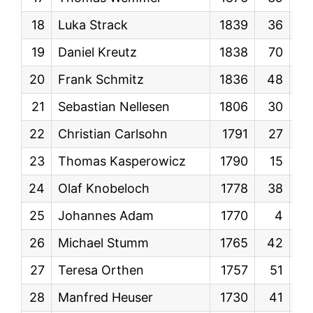
18
Luka Strack
1839
36
KW
19
Daniel Kreutz
1838
70
KW
20
Frank Schmitz
1836
48
KW
21
Sebastian Nellesen
1806
30
KW
22
Christian Carlsohn
1791
27
KW
23
Thomas Kasperowicz
1790
15
KW
24
Olaf Knobeloch
1778
38
KW
25
Johannes Adam
1770
4
KW
26
Michael Stumm
1765
42
KW
27
Teresa Orthen
1757
51
KW
28
Manfred Heuser
1730
41
KW