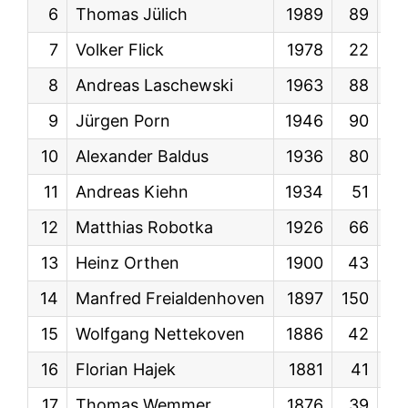
6
Thomas Jülich
1989
89
KW
7
Volker Flick
1978
22
KW
8
Andreas Laschewski
1963
88
KW
9
Jürgen Porn
1946
90
KW
10
Alexander Baldus
1936
80
KW
11
Andreas Kiehn
1934
51
KW
12
Matthias Robotka
1926
66
KW
13
Heinz Orthen
1900
43
KW
14
Manfred Freialdenhoven
1897
150
KW
15
Wolfgang Nettekoven
1886
42
KW
16
Florian Hajek
1881
41
KW
17
Thomas Wemmer
1876
39
KW