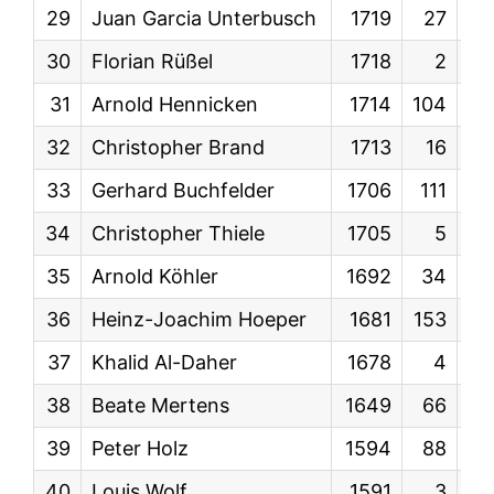
29
Juan Garcia Unterbusch
1719
27
KW
30
Florian Rüßel
1718
2
KW
31
Arnold Hennicken
1714
104
KW
32
Christopher Brand
1713
16
KW
33
Gerhard Buchfelder
1706
111
KW
34
Christopher Thiele
1705
5
KW
35
Arnold Köhler
1692
34
KW
36
Heinz-Joachim Hoeper
1681
153
KW
37
Khalid Al-Daher
1678
4
KW
38
Beate Mertens
1649
66
KW
39
Peter Holz
1594
88
KW
40
Louis Wolf
1591
3
KW