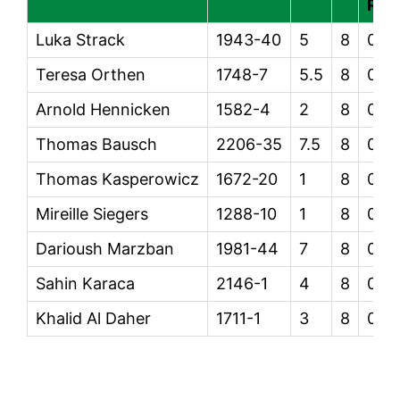
Res
Luka Strack
1943-40
5
8
0
Teresa Orthen
1748-7
5.5
8
0
Arnold Hennicken
1582-4
2
8
0
Thomas Bausch
2206-35
7.5
8
0
Thomas Kasperowicz
1672-20
1
8
0
Mireille Siegers
1288-10
1
8
0
Darioush Marzban
1981-44
7
8
0
Sahin Karaca
2146-1
4
8
0
Khalid Al Daher
1711-1
3
8
0