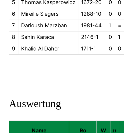
5
Thomas Kasperowicz
1672-20
0
0
0
6
Mireille Siegers
1288-10
0
0
0
7
Darioush Marzban
1981-44
1
=
1
8
Sahin Karaca
2146-1
0
1
1
9
Khalid Al Daher
1711-1
0
0
1
Auswertung
d
Name
Ro
W
n