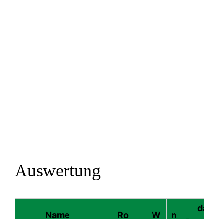
Auswertung
davo
Name
Ro
W
n