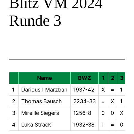
Blitz VM 2024
Runde 3
Name
BWZ
1
2
3
4
1
Darioush Marzban
1937-42
X
=
1
0
2
Thomas Bausch
2234-33
=
X
1
=
3
Mireille Siegers
1256-8
0
0
X
1
4
Luka Strack
1932-38
1
=
0
X