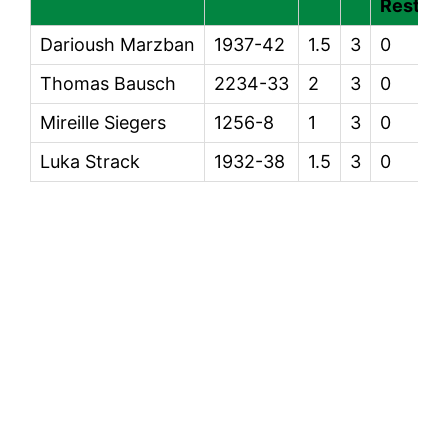
Restpar
Darioush Marzban
1937-42
1.5
3
0
Thomas Bausch
2234-33
2
3
0
Mireille Siegers
1256-8
1
3
0
Luka Strack
1932-38
1.5
3
0