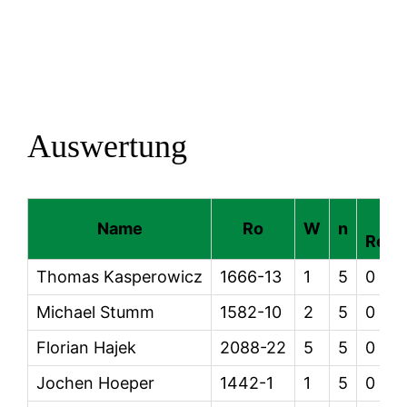
Auswertung
da
Name
Ro
W
n
Rest
Thomas Kasperowicz
1666-13
1
5
0
Michael Stumm
1582-10
2
5
0
Florian Hajek
2088-22
5
5
0
Jochen Hoeper
1442-1
1
5
0